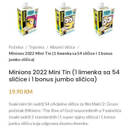
Početna
Trgovina
Albumi i sličice
Minions 2022 Mini Tin (1 limenka sa 54 sličice i 1 bonus
jumbo sličica)
Minions 2022 Mini Tin (1 limenka sa 54
sličice i 1 bonus jumbo sličica)
19,90
KM
Svaki mini tin sadrži 54 oficijelne sličice za film Malci 2: Gruov
početak (Minions: The Rise of Gru) raspoređenih u 9 paketića
(svaki sadrži 5 standardnih i 1 super sjajnu sličicu) i 1 bonus
jumbo sličicu koja odgovara dezenu limenke.