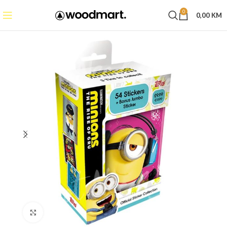
0
0,00
KM
Click to enlarge