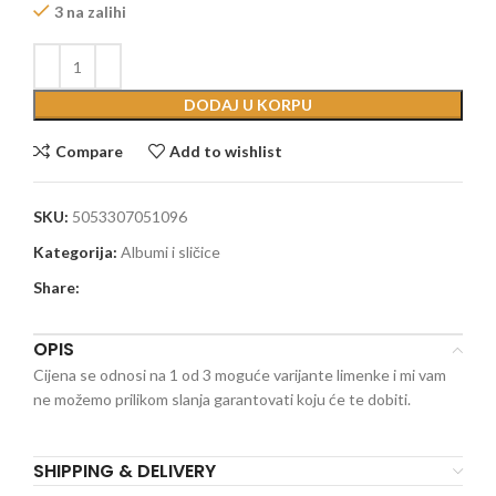
3 na zalihi
DODAJ U KORPU
Compare
Add to wishlist
SKU:
5053307051096
Kategorija:
Albumi i sličice
Share:
OPIS
Cijena se odnosi na 1 od 3 moguće varijante limenke i mi vam
ne možemo prilikom slanja garantovati koju će te dobiti.
SHIPPING & DELIVERY