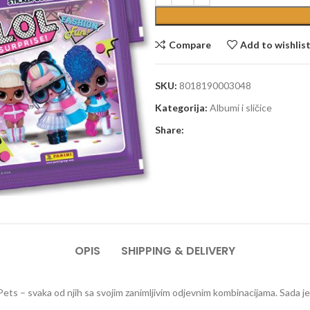
Compare
Add to wishlis
SKU:
8018190003048
Kategorija:
Albumi i sličice
Share:
OPIS
SHIPPING & DELIVERY
 i Pets – svaka od njih sa svojim zanimljivim odjevnim kombinacijama. Sada j