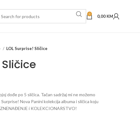
0
0,00
KM
e
LOL Surprise! Sličice
 Sličice
ojoj dođe po 5 sličica. Tačan sadržaj mi ne možemo
 Surprise! Nova Panini kolekcija albuma i sličica koju
ta: IZNENAĐENJE i KOLEKCIONARSTVO!