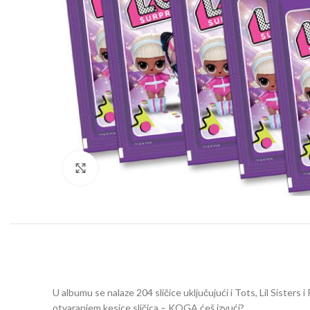
Click to enlarge
U albumu se nalaze 204 sličice uključujući i Tots, Lil Sisters
otvaranjem kesice sličica – KOGA ćeš izvući?