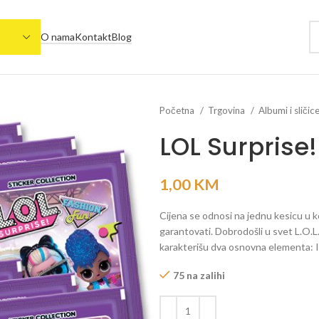
O nama
Kontakt
Blog
Početna
Trgovina
Albumi i sličic
LOL Surprise!
1,00
KM
Cijena se odnosi na jednu kesicu u k
garantovati. Dobrodošli u svet L.O.L.
karakterišu dva osnovna elemen
75 na zalihi