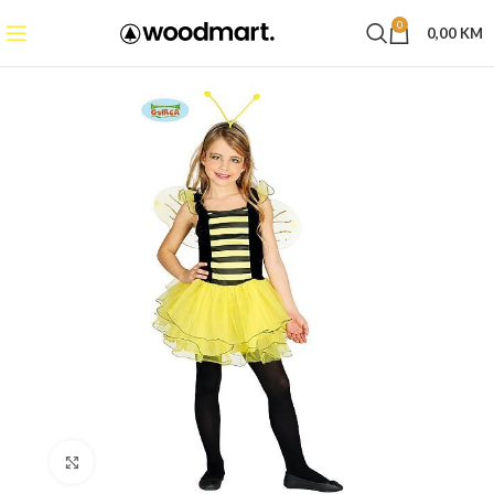
0
0,00
KM
Click to enlarge