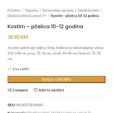
Početna
Trgovina
Karnevalska oprema
Dječiji kostimi
Dječji kostimi za uzrast 7+
Kostim – pčelica 10-12 godina
Kostim – pčelica 10-12 godina
39,90
KM
Kostim sadrži rajf, haljinu i krila. Rađeno po dimenzijama: visina:
142-148 cm, prsa: 73-76 cm, struk: 64-65 cm i kukovi: 75-78
cm.
1 na zalihi
DODAJ U KORPU
Compare
Add to wishlist
SKU:
8434077818480
Kategorije:
Dječiji kostimi
,
Dječji kostimi za uzrast 7+
,