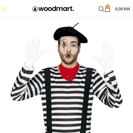
0
0,00
KM