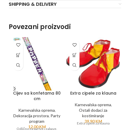
SHIPPING & DELIVERY
Povezani proizvodi
Cijev sa konfetama 80
Extra cipele za klauna
cm
Karnevalska oprema
,
Karnevalska oprema
,
Ostali dodaci za
Dekoracija prostora
,
Party
kostimiranje
program
39,90
KM
Extra cipele za klauna
12,00
KM
Odlično za partye i zabave.