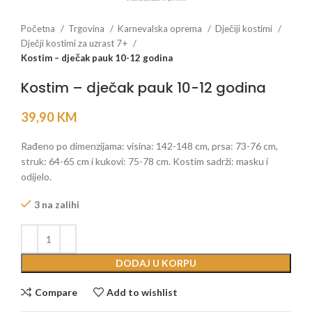
Početna
Trgovina
Karnevalska oprema
Dječiji kostimi
Dječji kostimi za uzrast 7+
Kostim – dječak pauk 10-12 godina
Kostim – dječak pauk 10-12 godina
39,90
KM
Rađeno po dimenzijama: visina: 142-148 cm, prsa: 73-76 cm,
struk: 64-65 cm i kukovi: 75-78 cm. Kostim sadrži: masku i
odijelo.
3 na zalihi
DODAJ U KORPU
Compare
Add to wishlist