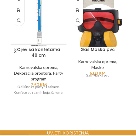
Cijev sa konfetama
Gas Maska pvc
M
40 cm
Karnevalska oprema
,
Karnevalska oprema
,
Maske
Dekoracija prostora
,
Party
6,00
KM
Gas Maska pvc
program
7,50
KM
Odlično za partye i zabave.
Od
Konfete su raznih boja, šarene.
z
UVJETI KORIŠTENJA