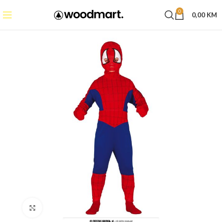
0
0,00
KM
Click to enlarge