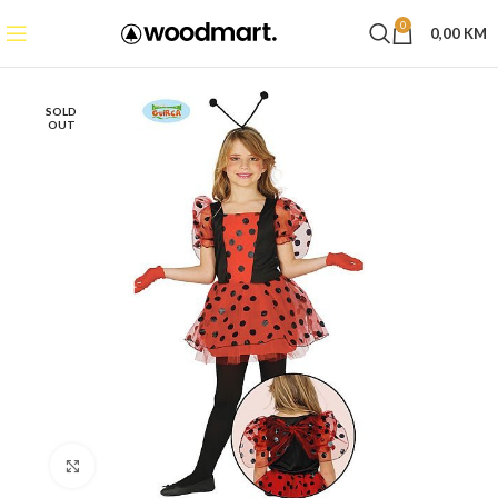
0
0,00
KM
SOLD
OUT
Click to enlarge