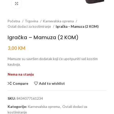
Click to enlarge
Početna
Trgovina
Karnevalska oprema
Ostali dodaci za kostimiranje
Igračka – Mamuza (2 KOM)
Igračka – Mamuza (2 KOM)
3,00
KM
Mamuze su savršen dodatak koji će upotpuniti vaš kostim
kauboja.
Nema na stanju
Compare
Add to wishlist
SKU:
8434077161234
Kategorije:
Karnevalska oprema
,
Ostali dodaci za
kostimiranje