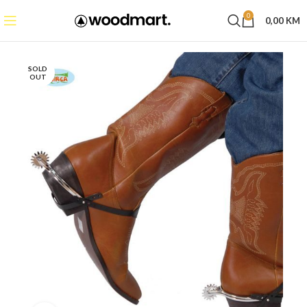
0
0,00
KM
SOLD
OUT