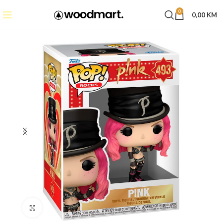
0
0,00
KM
Click to enlarge