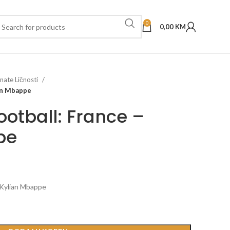
0
0,00
KM
nate Ličnosti
ian Mbappe
ootball: France –
pe
 Kylian Mbappe