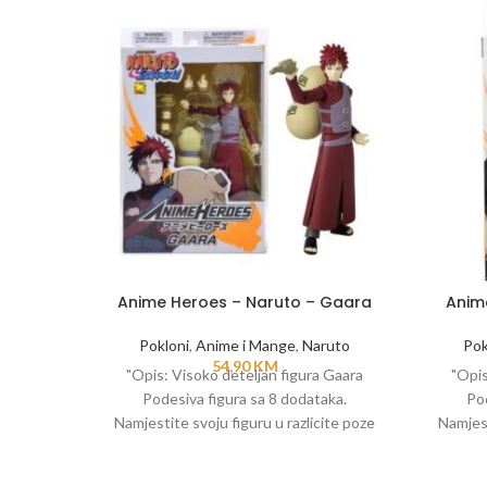
Anime Heroes – Naruto – Gaara
Anime
Pokloni
,
Anime i Mange
,
Naruto
Pok
54,90
KM
"Opis: Visoko deteljan figura Gaara
"Opis
Podesiva figura sa 8 dodataka.
Pod
Namjestite svoju figuru u razlicite poze
Namjest
I rekrirajte omiljene scene iz
I
Naruto serijala.