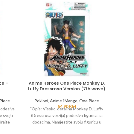
ce –
Anime Heroes One Piece Monkey D.
Anime 
Luffy Dressrosa Version (7th wave)
Piece
Pokloni
,
Anime i Mange
,
One Piece
Poklo
54,90
KM
podesiva
"Opis: Visoko-detaljna Monkey D. Luffy
"Opis:
e svoju
(Dressrosa verzija) podesiva figurica sa
figuric
irajte
dodacima. Namjestite svoju figuricu u
figuri
rijala.
različite poze i rekreirajte omiljene scene
omilje