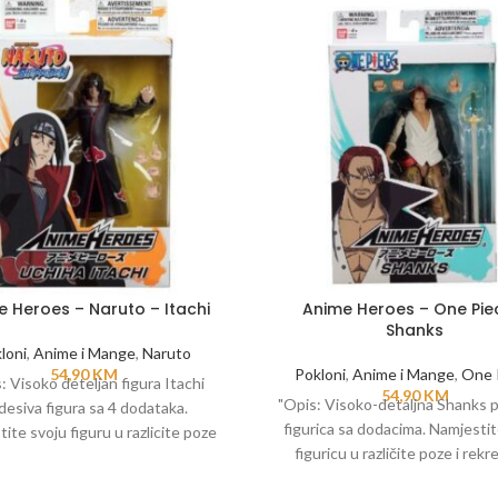
 Heroes – Naruto – Itachi
Anime Heroes – One Pie
Shanks
loni
,
Anime i Mange
,
Naruto
54,90
KM
Pokloni
,
Anime i Mange
,
One 
: Visoko deteljan figura Itachi
54,90
KM
"Opis: Visoko-detaljna Shanks 
esiva figura sa 4 dodataka.
figurica sa dodacima. Namjestit
ite svoju figuru u razlicite poze
figuricu u različite poze i rekre
 rekrirajte omiljene scene iz
omiljene scene iz One Piece se
Naruto serijala.