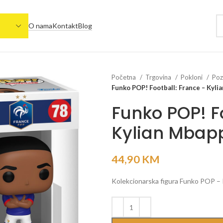
O nama
Kontakt
Blog
Početna
Trgovina
Pokloni
Poz
Funko POP! Football: France – Kyl
Funko POP! F
Kylian Mbap
44,90
KM
Kolekcionarska figura Funko POP –