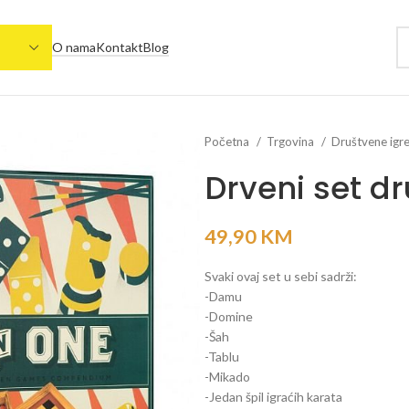
O nama
Kontakt
Blog
Početna
Trgovina
Društvene igr
Drveni set dr
49,90
KM
Svaki ovaj set u sebi sadrži:
-Damu
-Domine
-Šah
-Tablu
-Mikado
-Jedan špil igraćih karata