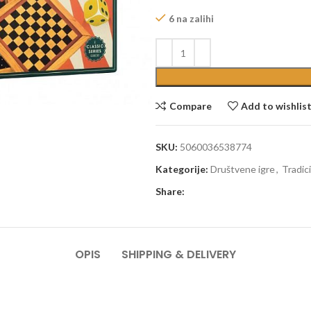
6 na zalihi
Compare
Add to wishlis
SKU:
5060036538774
Kategorije:
Društvene igre
,
Tradic
Share:
OPIS
SHIPPING & DELIVERY