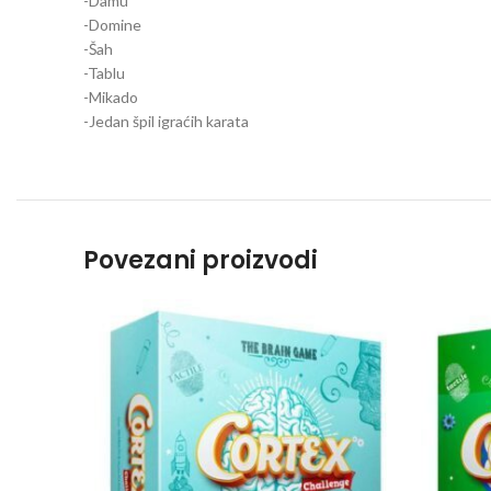
-Damu
-Domine
-Šah
-Tablu
-Mikado
-Jedan špil igraćih karata
Povezani proizvodi