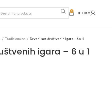
0
0,00
KM
e
Tradicionalne
Drveni set društvenih igara – 6 u 1
uštvenih igara – 6 u 1