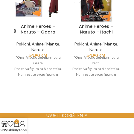
Anime Heroes –
Anime Heroes –
Naruto – Gaara
Naruto – Itachi
Pokloni
,
Anime i Mange
,
Pokloni
,
Anime i Mange
,
Naruto
Naruto
54,90
KM
54,90
KM
"Opis: Visoko deteljan figura
"Opis: Visoko deteljan figura
"O
Gaara
Itachi
Na
Podesiva figura sa 8 dodataka.
Podesiva figura sa 4 dodataka.
d
Namjestite svoju figuru u
Namjestite svoju figuru u
razlicite poze
razlicite poze
r
I rekrirajte omiljene scene iz
I rekrirajte omiljene scene iz
Naruto serijala.
Naruto serijala.
Materijal: plastika
Materijal: plastika
Dob: 4+
Dob: 4+
UVJETI KORIŠTENJA
0
Visina figure: cca 15 cm "
Visina figure: cca 17 cm "
Shop
Wishlist
Cart
My account