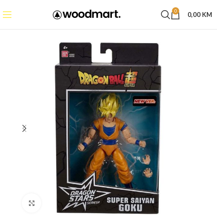
0
0,00
KM
Click to enlarge