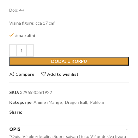
Dob: 4+
Visina figure: cca 17 cm”
5 na zalihi
DODAJ U KORPU
Compare
Add to wishlist
SKU:
3296580361922
Kategorije:
Anime i Mange
,
Dragon Ball
,
Pokloni
Share:
OPIS
“Opis: Visoko-detaljna Super saiyan Goku V2 podesiva figura