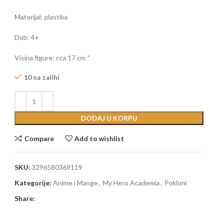
Materijal: plastika
Dob: 4+
Visina figure: cca 17 cm “
10 na zalihi
DODAJ U KORPU
Compare
Add to wishlist
SKU:
3296580369119
Kategorije:
Anime i Mange
,
My Hero Academia
,
Pokloni
Share: