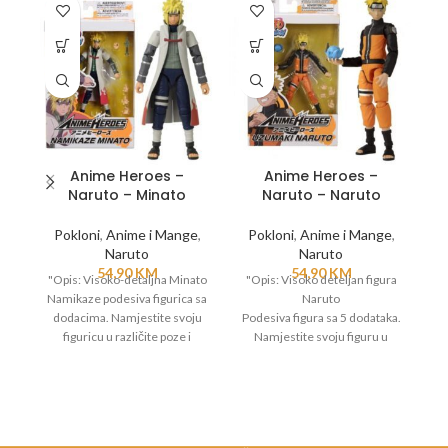
Anime Heroes –
Anime Heroes –
Naruto – Minato
Naruto – Naruto
Pokloni
,
Anime i Mange
,
Pokloni
,
Anime i Mange
,
Naruto
Naruto
54,90
KM
54,90
KM
"Opis: Visoko-detaljna Minato
"Opis: Visoko deteljan figura
"O
Namikaze podesiva figurica sa
Naruto
po
dodacima. Namjestite svoju
Podesiva figura sa 5 dodataka.
figuricu u različite poze i
Namjestite svoju figuru u
rekreirajte omiljene scene iz
razlicite poze
o
Naruto serijala.
I rekrirajte omiljene scene iz
Naruto serijala.
Materijal: plastika
Materijal: plastika