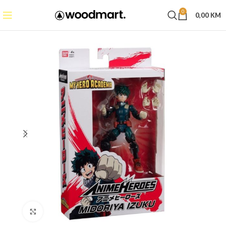
0
0,00
KM
Click to enlarge