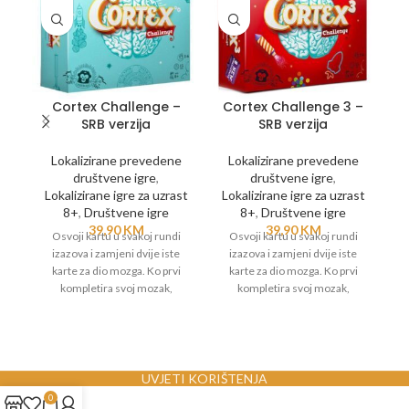
Cortex Challenge –
Cortex Challenge 3 –
SRB verzija
SRB verzija
Lokalizirane prevedene
Lokalizirane prevedene
društvene igre
,
društvene igre
,
Lokalizirane igre za uzrast
Lokalizirane igre za uzrast
8+
,
Društvene igre
8+
,
Društvene igre
L
39,90
KM
39,90
KM
Osvoji kartu u svakoj rundi
Osvoji kartu u svakoj rundi
izazova i zamjeni dvije iste
izazova i zamjeni dvije iste
karte za dio mozga. Ko prvi
karte za dio mozga. Ko prvi
kompletira svoj mozak,
kompletira svoj mozak,
pobjedio je. Ova igra se može
pobjedio je. Ova igra se može
kombinovati sa ostalim Cortex
kombinovati sa ostalim Cortex
Challenge igrama za isti uzrast.
Challenge igrama za isti uzrast.
UVJETI KORIŠTENJA
0