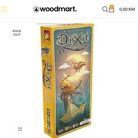
0
0,00
KM
SOLD
OUT
Click to enlarge