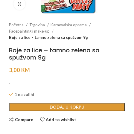
Click to enlarge
Početna
Trgovina
Karnevalska oprema
Facepainting i make-up
Boje za lice – tamno zelena sa spužvom 9g
Boje za lice – tamno zelena sa
spužvom 9g
3,00
KM
.
1 na zalihi
DODAJ U KORPU
Compare
Add to wishlist