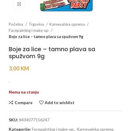
Click to enlarge
Početna
Trgovina
Karnevalska oprema
Facepainting i make-up
Boje za lice – tamno plava sa spužvom 9g
Boje za lice – tamno plava sa
spužvom 9g
3,00
KM
.
Nema na stanju
Compare
Add to wishlist
SKU:
8434077156247
Kategorije:
Facepainting i make-up
,
Karnevalska oprema