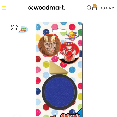
0
0,00
KM
SOLD
OUT