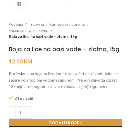
Click to enlarge
Početna
Trgovina
Karnevalska oprema
Facepainting i make-up
Boja za lice na bazi vode – zlatna, 15g
Boja za lice na bazi vode – zlatna, 15g
12,00
KM
Profesionalna boja za lice, koristi se uz četkicu i vodu, lako se
sapire boja toplom vodom i sapunom. Preporučljivo za uzrast
18+ mjeseci, pogodno za veće zabave i dječije igraonice.
24 na zalihi
DODAJ U KORPU