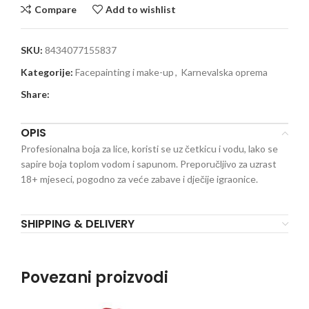
Compare
Add to wishlist
SKU:
8434077155837
Kategorije:
Facepainting i make-up
,
Karnevalska oprema
Share:
OPIS
Profesionalna boja za lice, koristi se uz četkicu i vodu, lako se
sapire boja toplom vodom i sapunom. Preporučljivo za uzrast
18+ mjeseci, pogodno za veće zabave i dječije igraonice.
SHIPPING & DELIVERY
Povezani proizvodi