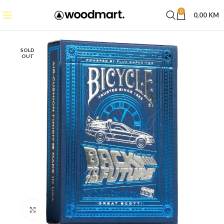
0
0,00
KM
SOLD
OUT
Click to enlarge