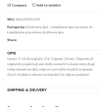
Compare
Add to wishlist
SKU:
6416739555195
Kategorije:
Društvene igre
,
Lokalizirane igre za uzrast 6+
,
Lokalizirane prevedene društvene igre
Share:
OPIS
Uzrast: 5-10, Broj igrača: 3-6, Trajanje: 20 min, Objasnite ili
odglumite pojam koji vam dođe na kartici i a kada neko drugi
treba ukazati na riječ, odgovor potražite na ploči za igranje.
Zavrti vrtuljak iz cirkusa i probaj doći do cilja po pobjedu!
SHIPPING & DELIVERY