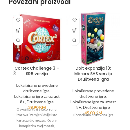
Povezani proizvodi
Cortex Challenge 3 –
Dixit expanzija 10:
SRB verzija
Mirrors SHS verzija
H
Društvena igra
Lokalizirane prevedene
društvene igre
,
Lokalizirane prevedene
Lokalizirane igre za uzrast
društvene igre
,
L
8+
,
Društvene igre
Lokalizirane igre za uzrast
39,90
KM
8+
,
Društvene igre
Osvoji kartu u svakoj rundi
45,00
KM
izazova i zamjeni dvije iste
Licencirana društvena igra
karte za dio mozga. Ko prvi
kompletira svoj mozak,