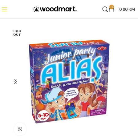
0
0,00
KM
SOLD
OUT
Click to enlarge