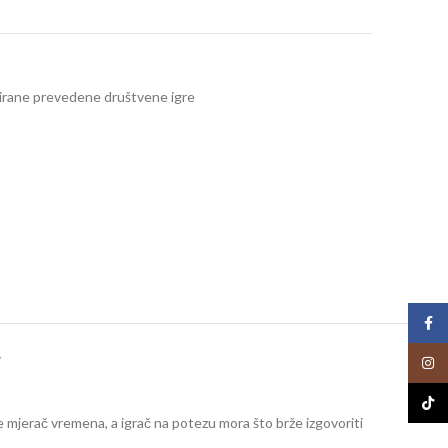
t
zirane prevedene društvene igre
Face
Y
Insta
TikTo
se mjerač vremena, a igrač na potezu mora što brže izgovoriti