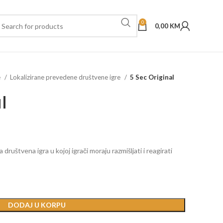
0
0,00
KM
e
Lokalizirane prevedene društvene igre
5 Sec Original
l
 društvena igra u kojoj igrači moraju razmišljati i reagirati
DODAJ U KORPU