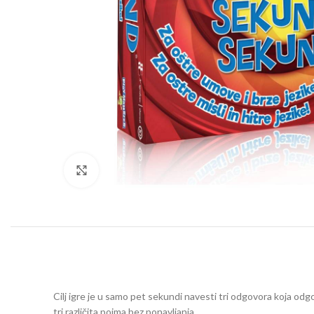
Click to enlarge
Cilj igre je u samo pet sekundi navesti tri odgovora koja odg
tri različita pojma bez ponavljanja.