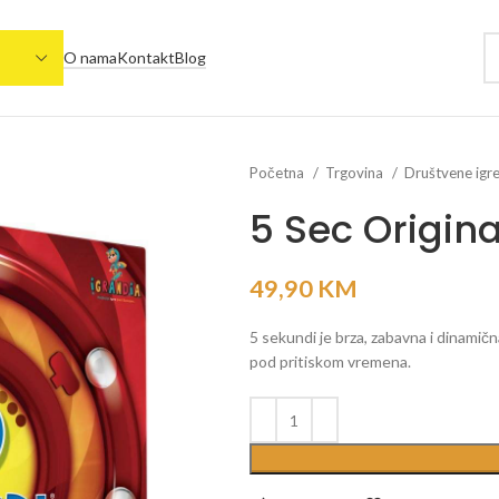
O nama
Kontakt
Blog
Početna
Trgovina
Društvene igr
5 Sec Origina
49,90
KM
5 sekundi je brza, zabavna i dinamična
pod pritiskom vremena.