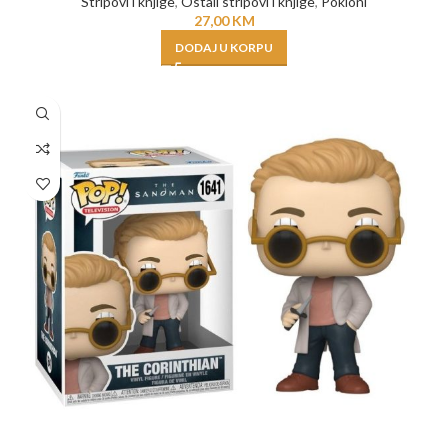
Stripovi i knjige
,
Ostali stripovi i knjige
,
Pokloni
27,00
KM
DODAJ U KORPU