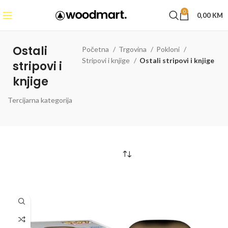
0
0,00
KM
Ostali
Početna
Trgovina
Pokloni
Stripovi i knjige
Ostali stripovi i knjige
stripovi i
knjige
Tercijarna kategorija