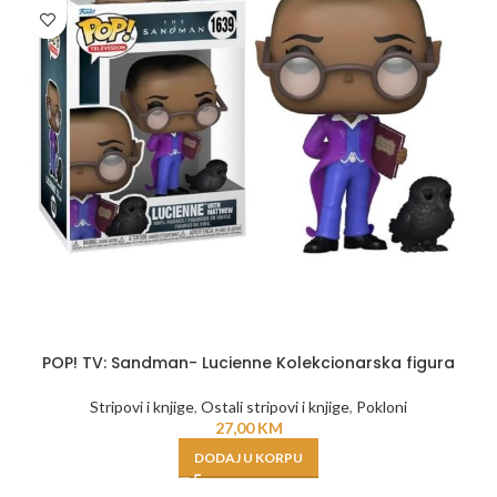
POP! TV: Sandman- Lucienne Kolekcionarska figura
Stripovi i knjige
,
Ostali stripovi i knjige
,
Pokloni
27,00
KM
DODAJ U KORPU