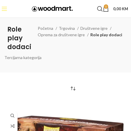
0
0,00
KM
Role
Početna
Trgovina
Društvene igre
Oprema za društvene igre
Role play dodaci
play
dodaci
Tercijarna kategorija