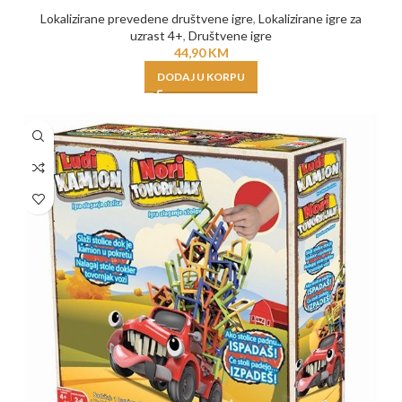
Lokalizirane prevedene društvene igre
,
Lokalizirane igre za
uzrast 4+
,
Društvene igre
44,90
KM
DODAJ U KORPU