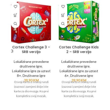
Cortex Challenge 3 –
Cortex Challenge Kids
SRB verzija
2 – SRB verzija
Lokalizirane prevedene
Lokalizirane prevedene
društvene igre
,
društvene igre
,
Lokalizirane igre za uzrast
Lokalizirane igre za uzrast
8+
,
Društvene igre
6+
,
Društvene igre
L
39,90
KM
39,90
KM
Osvoji kartu u svakoj rundi
Osvoji kartu u svakoj rundi
izazova i zamjeni dvije iste
izazova i zamjeni dvije iste
karte za dio mozga. Ko prvi
karte za dio mozga. Ko prvi
kompletira svoj mozak,
kompletira svoj mozak,
pobjedio je. Ova igra se može
pobjedio je. Ova igra se može
kombinovati sa ostalim Cortex
kombinovati sa ostalim Cortex
Challenge igrama za isti uzrast.
Challenge igrama za isti uzrast.