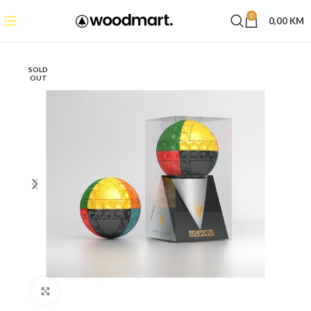
0
0,00
KM
SOLD
OUT
Click to enlarge