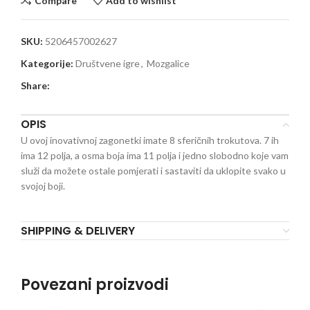
Compare
Add to wishlist
SKU:
5206457002627
Kategorije:
Društvene igre
,
Mozgalice
Share:
OPIS
U ovoj inovativnoj zagonetki imate 8 sferičnih trokutova. 7 ih
ima 12 polja, a osma boja ima 11 polja i jedno slobodno koje vam
služi da možete ostale pomjerati i sastaviti da uklopite svako u
svojoj boji.
SHIPPING & DELIVERY
Povezani proizvodi