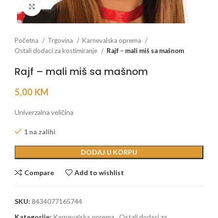
Click to enlarge
Početna
Trgovina
Karnevalska oprema
Ostali dodaci za kostimiranje
Rajf – mali miš sa mašnom
Rajf – mali miš sa mašnom
5,00
KM
Univerzalna veličina
1 na zalihi
DODAJ U KORPU
Compare
Add to wishlist
SKU:
8434077165744
Kategorije:
Karnevalska oprema
,
Ostali dodaci za