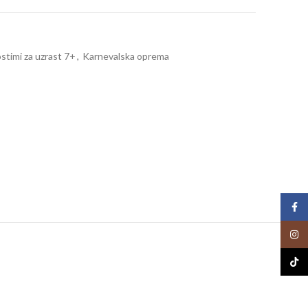
ostimi za uzrast 7+
,
Karnevalska oprema
Face
Insta
TikTo