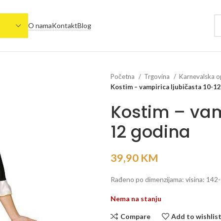
O nama
Kontakt
Blog
Početna
Trgovina
Karnevalska 
Kostim – vampirica ljubičasta 10-1
Kostim – vam
12 godina
39,90
KM
Rađeno po dimenzijama: visina: 142-
Nema na stanju
Compare
Add to wishlis