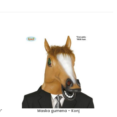
”
Maska gumena – Konj
Peri