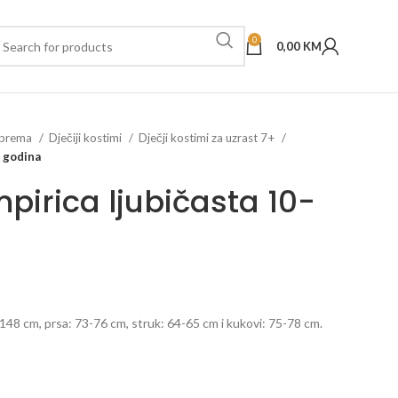
0
0,00
KM
oprema
Dječiji kostimi
Dječji kostimi za uzrast 7+
2 godina
pirica ljubičasta 10-
148 cm, prsa: 73-76 cm, struk: 64-65 cm i kukovi: 75-78 cm.
t