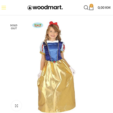
0
0,00
KM
SOLD
OUT
Click to enlarge