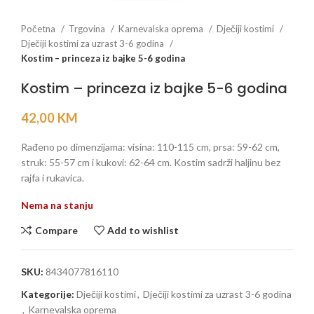
Početna
Trgovina
Karnevalska oprema
Dječiji kostimi
Dječiji kostimi za uzrast 3-6 godina
Kostim – princeza iz bajke 5-6 godina
Kostim – princeza iz bajke 5-6 godina
42,00
KM
Rađeno po dimenzijama: visina: 110-115 cm, prsa: 59-62 cm,
struk: 55-57 cm i kukovi: 62-64 cm. Kostim sadrži haljinu bez
rajfa i rukavica.
Nema na stanju
Compare
Add to wishlist
SKU:
8434077816110
Kategorije:
Dječiji kostimi
,
Dječiji kostimi za uzrast 3-6 godina
,
Karnevalska oprema