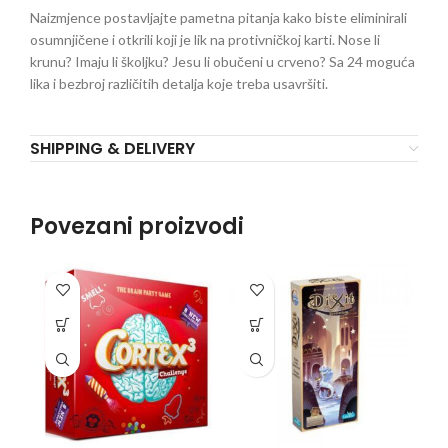
Naizmjence postavljajte pametna pitanja kako biste eliminirali
osumnjičene i otkrili koji je lik na protivničkoj karti. Nose li
krunu? Imaju li školjku? Jesu li obučeni u crveno? Sa 24 moguća
lika i bezbroj različitih detalja koje treba usavršiti.
SHIPPING & DELIVERY
Povezani proizvodi