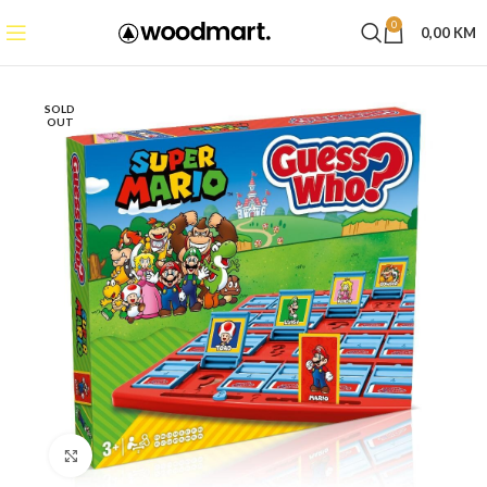
0
0,00
KM
SOLD
OUT
Click to enlarge