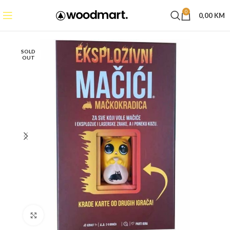
0
0,00
KM
SOLD
OUT
Click to enlarge