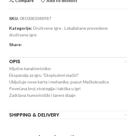
Compare
Add to wishlist
SKU:
0810083048987
Kategorije:
Društvene igre
,
Lokalizirane prevedene
društvene igre
Share:
OPIS
Ključne karakteristike:
Ekspanzija za igru “Eksplozivni mačići”
Uključuje nove karte i mehanike, poput Mačkokradice
Povećava broj strategija i taktika u igri
Zadržava humoristički i šareni dizajn
SHIPPING & DELIVERY