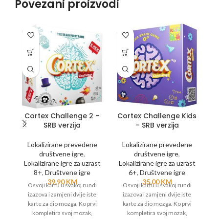
Povezani proizvodi
Cortex Challenge 2 –
Cortex Challenge Kids
C
SRB verzija
– SRB verzija
Lokalizirane prevedene
Lokalizirane prevedene
društvene igre
,
društvene igre
,
Lokalizirane igre za uzrast
Lokalizirane igre za uzrast
L
8+
,
Društvene igre
6+
,
Društvene igre
39,90
KM
35,00
KM
Osvoji kartu u svakoj rundi
Osvoji kartu u svakoj rundi
izazova i zamjeni dvije iste
izazova i zamjeni dvije iste
karte za dio mozga. Ko prvi
karte za dio mozga. Ko prvi
kompletira svoj mozak,
kompletira svoj mozak,