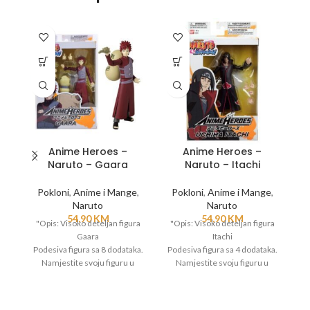
Anime Heroes –
Anime Heroes –
Naruto – Gaara
Naruto – Itachi
Pokloni
,
Anime i Mange
,
Pokloni
,
Anime i Mange
,
Naruto
Naruto
54,90
KM
54,90
KM
"Opis: Visoko deteljan figura
"Opis: Visoko deteljan figura
"O
Gaara
Itachi
Na
Podesiva figura sa 8 dodataka.
Podesiva figura sa 4 dodataka.
d
Namjestite svoju figuru u
Namjestite svoju figuru u
razlicite poze
razlicite poze
r
I rekrirajte omiljene scene iz
I rekrirajte omiljene scene iz
Naruto serijala.
Naruto serijala.