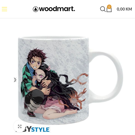
0
0,00
KM
Click to enlarge