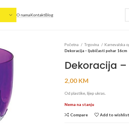
O nama
Kontakt
Blog
Početna
Trgovina
Karnevalska 
Dekoracija – ljubičasti pehar 16cm
Dekoracija –
2,00
KM
Od plastike, lijep ukras.
Nema na stanju
Compare
Add to wishlis