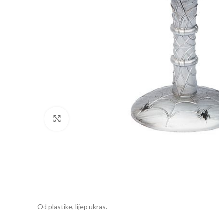
Click to enlarge
Od plastike, lijep ukras.