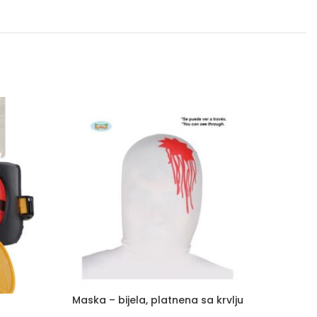
Maska – bijela, platnena sa krvlju
Maska –