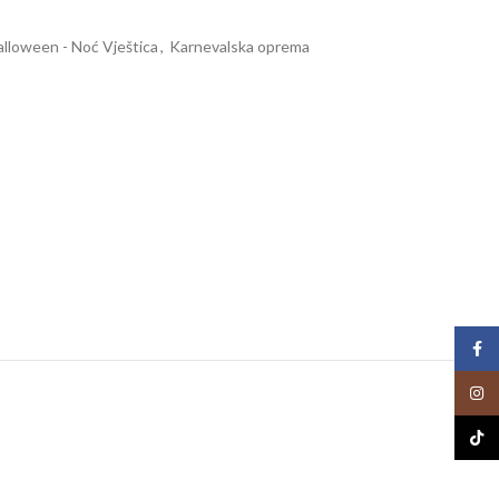
lloween - Noć Vještica
,
Karnevalska oprema
Face
Insta
TikTo