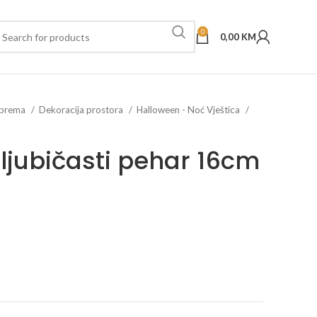
0
0,00
KM
oprema
Dekoracija prostora
Halloween - Noć Vještica
 ljubičasti pehar 16cm
t