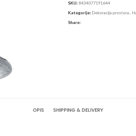
SKU:
8434077191644
Kategorije:
Dekoracija prostora
,
Ha
Share:
OPIS
SHIPPING & DELIVERY