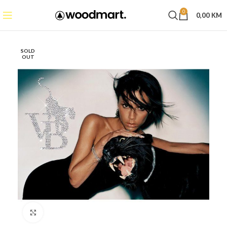
0
0,00
KM
SOLD
OUT
Click to enlarge