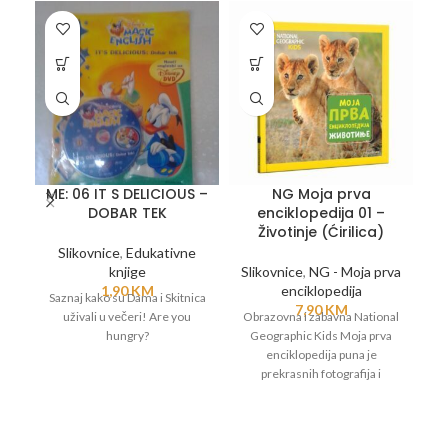
ME: 06 IT S DELICIOUS –
NG Moja prva
DOBAR TEK
enciklopedija 01 –
Životinje (Ćirilica)
D
Slikovnice
,
Edukativne
knjige
Slikovnice
,
NG - Moja prva
Sl
1,90
KM
enciklopedija
Saznaj kako su Dama i Skitnica
7,90
KM
uživali u večeri! Are you
Obrazovna i zabavna National
O
hungry?
Geographic Kids Moja prva
enciklopedija puna je
prekrasnih fotografija i
zanimljivih podataka o
životinjama, biljkama, morima,
ži
znanosti, Svemiru, Zemlji i