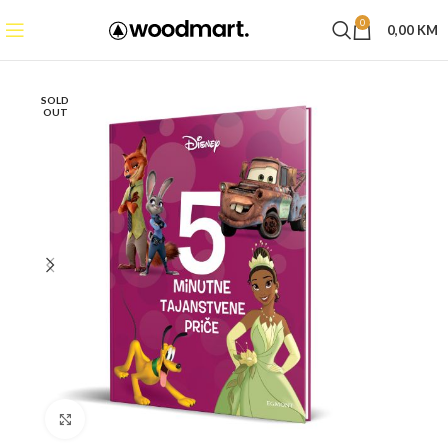
0
0,00
KM
SOLD
OUT
Click to enlarge