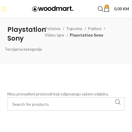
0
0,00
KM
Playstation
Početna
Trgovina
Pokloni
Video Igre
Playstation Sony
Sony
Tercijarna kategorija
Nisu pronađeni proizvodi koji odgovaraju vašem odabiru.