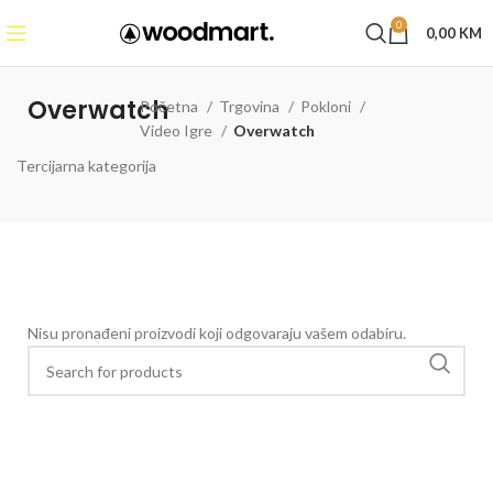
0
0,00
KM
Overwatch
Početna
Trgovina
Pokloni
Video Igre
Overwatch
Tercijarna kategorija
Nisu pronađeni proizvodi koji odgovaraju vašem odabiru.