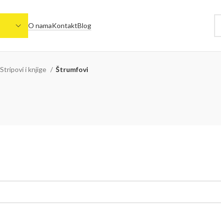
O nama
Kontakt
Blog
Stripovi i knjige
Štrumfovi