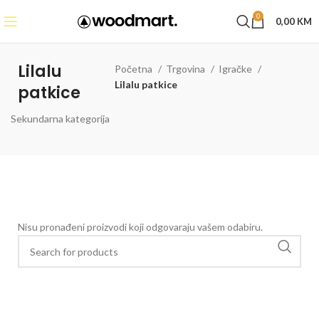
0
0,00
KM
Lilalu
Početna
Trgovina
Igračke
Lilalu patkice
patkice
Sekundarna kategorija
Nisu pronađeni proizvodi koji odgovaraju vašem odabiru.