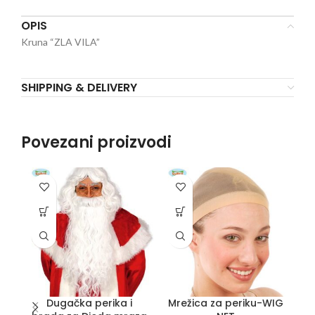
OPIS
Kruna “ZLA VILA”
SHIPPING & DELIVERY
Povezani proizvodi
Dugačka perika i
Mrežica za periku-WIG