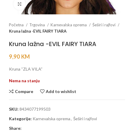
Click to enlarge
Početna
Trgovina
Karnevalska oprema
Šeširi i rajfovi
Kruna lažna -EVIL FAIRY TIARA
Kruna lažna -EVIL FAIRY TIARA
9,90
KM
Kruna “ZLA VILA”
Nema na stanju
Compare
Add to wishlist
SKU:
8434077199503
Kategorije:
Karnevalska oprema
,
Šeširi i rajfovi
Share: