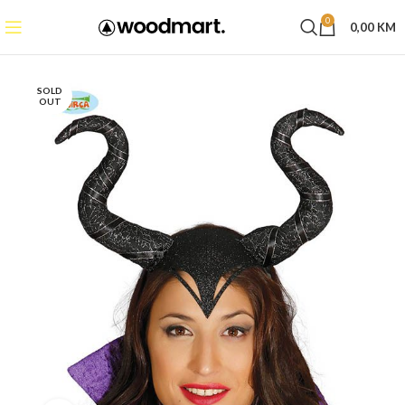
0
0,00
KM
SOLD
OUT