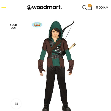
0
0,00
KM
SOLD
OUT
Click to enlarge