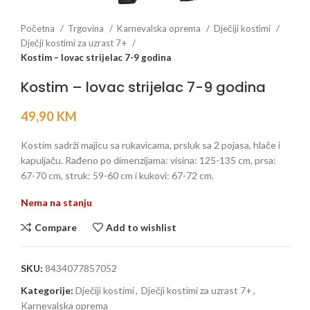
Početna
Trgovina
Karnevalska oprema
Dječiji kostimi
Dječji kostimi za uzrast 7+
Kostim – lovac strijelac 7-9 godina
Kostim – lovac strijelac 7-9 godina
49,90
KM
Kostim sadrži majicu sa rukavicama, prsluk sa 2 pojasa, hlače i
kapuljaču. Rađeno po dimenzijama: visina: 125-135 cm, prsa:
67-70 cm, struk: 59-60 cm i kukovi: 67-72 cm.
Nema na stanju
Compare
Add to wishlist
SKU:
8434077857052
Kategorije:
Dječiji kostimi
,
Dječji kostimi za uzrast 7+
,
Karnevalska oprema