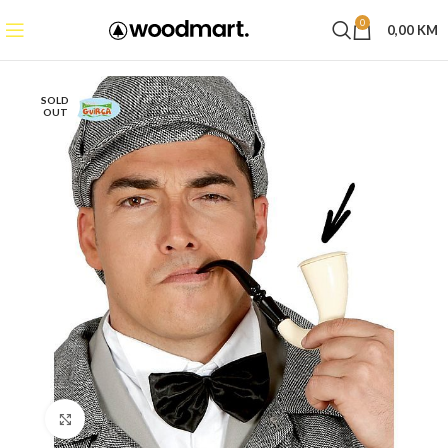
0
0,00
KM
SOLD
OUT
Click to enlarge