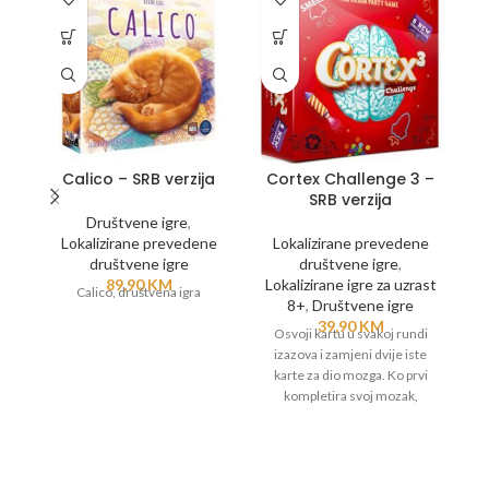
Calico – SRB verzija
Cortex Challenge 3 –
SRB verzija
H
Društvene igre
,
Lokalizirane prevedene
Lokalizirane prevedene
društvene igre
društvene igre
,
89,90
KM
Lokalizirane igre za uzrast
L
Calico, društvena igra
8+
,
Društvene igre
39,90
KM
Osvoji kartu u svakoj rundi
izazova i zamjeni dvije iste
karte za dio mozga. Ko prvi
kompletira svoj mozak,
pobjedio je. Ova igra se može
kombinovati sa ostalim Cortex
Challenge igrama za isti uzrast.