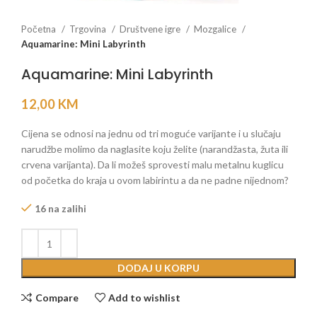
Početna
Trgovina
Društvene igre
Mozgalice
Aquamarine: Mini Labyrinth
Aquamarine: Mini Labyrinth
12,00
KM
Cijena se odnosi na jednu od tri moguće varijante i u slučaju
narudžbe molimo da naglasite koju želite (narandžasta, žuta ili
crvena varijanta). Da li možeš sprovesti malu metalnu kuglicu
od početka do kraja u ovom labirintu a da ne padne nijednom?
16 na zalihi
DODAJ U KORPU
Compare
Add to wishlist