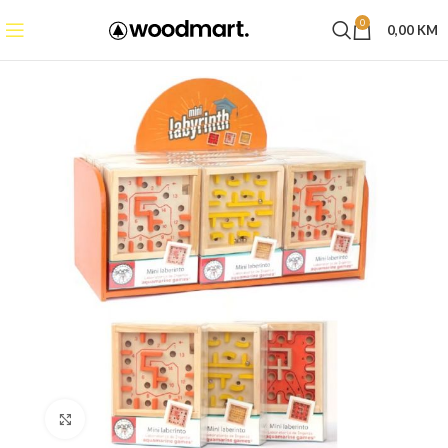
0
0,00
KM
Click to enlarge