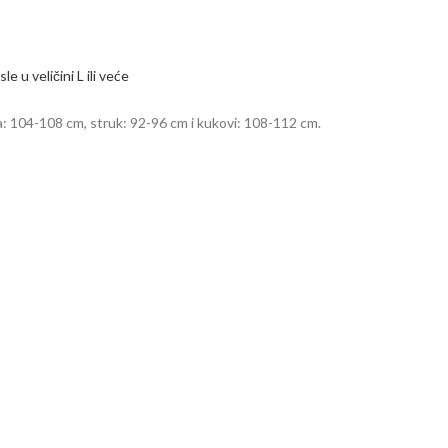
le u veličini L ili veće
a: 104-108 cm, struk: 92-96 cm i kukovi: 108-112 cm.