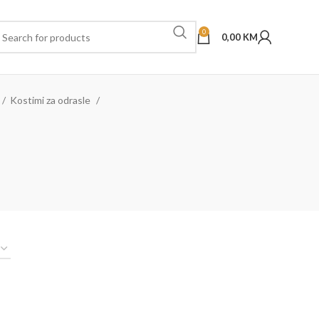
0
0,00
KM
Kostimi za odrasle