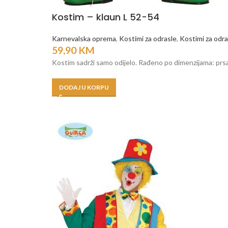
Kostim – klaun L 52-54
Karnevalska oprema
,
Kostimi za odrasle
,
Kostimi za odras
59,90
KM
Kostim sadrži samo odijelo. Rađeno po dimenzijama: prs
DODAJ U KORPU