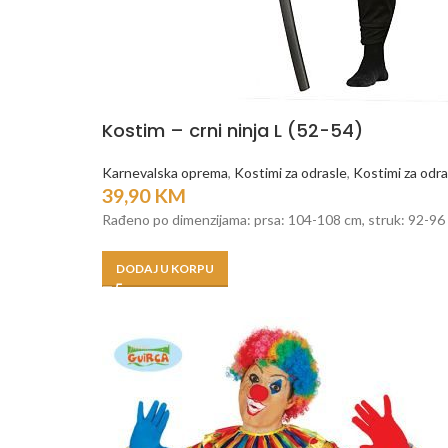
Kostim – crni ninja L (52-54)
Karnevalska oprema
,
Kostimi za odrasle
,
Kostimi za odras
39,90
KM
Rađeno po dimenzijama: prsa: 104-108 cm, struk: 92-96 
DODAJ U KORPU