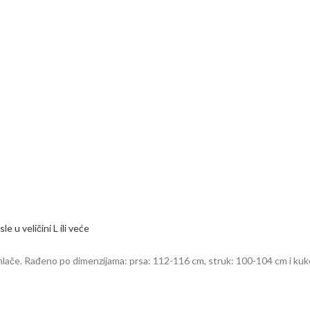
le u veličini L ili veće
 i hlače. Rađeno po dimenzijama: prsa: 112-116 cm, struk: 100-104 cm i ku