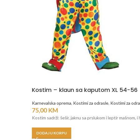
Kostim – klaun sa kaputom XL 54-56
Karnevalska oprema
,
Kostimi za odrasle
,
Kostimi za odras
75,00
KM
Kostim sadrži: šešir, jaknu sa prslukom i leptir mašnom,
DODAJ U KORPU