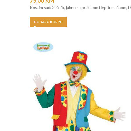
75,00
KM
Kostim sadrži: šešir, jaknu sa prslukom i leptir mašnom, 
DODAJ U KORPU