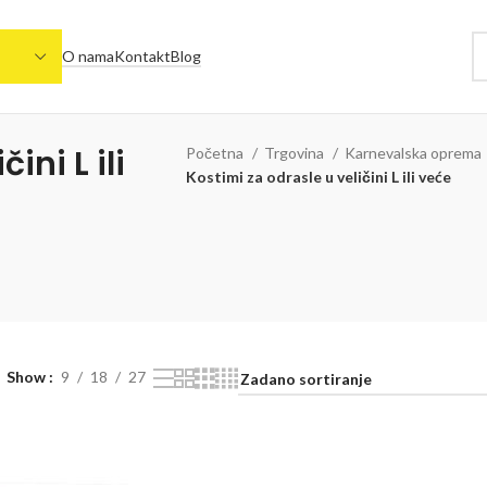
O nama
Kontakt
Blog
ini L ili
Početna
Trgovina
Karnevalska oprema
Kostimi za odrasle u veličini L ili veće
Show
9
18
27