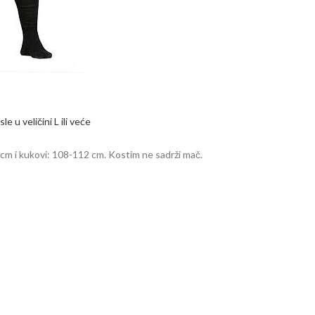
le u veličini L ili veće
cm i kukovi: 108-112 cm. Kostim ne sadrži mač.