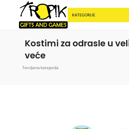
KATEGORIJE
Kostimi za odrasle u velič
veće
Tercijarna kategorija